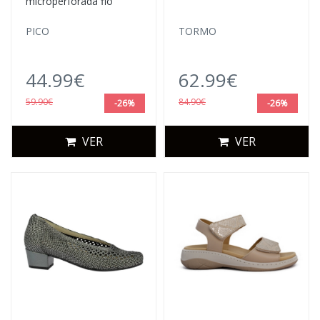
microperforada flo
PICO
TORMO
44.99€
62.99€
59.90€
84.90€
-26%
-26%
VER
VER