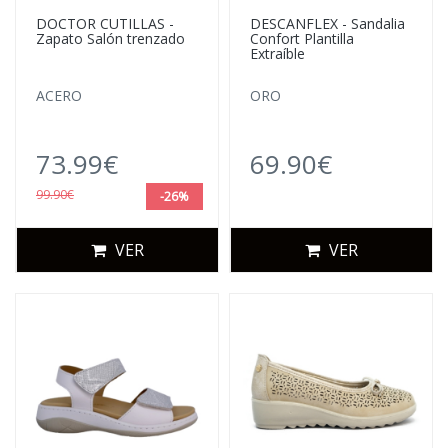
DOCTOR CUTILLAS -
DESCANFLEX - Sandalia
Zapato Salón trenzado
Confort Plantilla
Extraíble
ACERO
ORO
73.99€
69.90€
99.90€
-26%
VER
VER