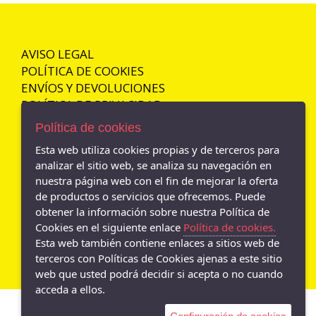
REFRESH
37
PIKOLINOS
37_38
SAGUARO
AVISO LEGAL
37.5
SKECHERS
POLÍTICA DE COOKIES
38
TITANITOS
ENVÍOS Y DEVOLUCIONES
38_39
POLÍTICA DE PRIVACIDAD
XTI
38.5
ZAPY
Política de cookies
39
48 HORAS
Esta web utiliza cookies propias y de terceros para
39_40
analizar el sitio web, se analiza su navegación en
ARA
- Av. Andalucia N. 46, Jaén - 23006 (Jaén)
nuestra página web con el fin de mejorar la oferta
39.5
953 294 589
APACHE
de productos o servicios que ofrecemos. Puede
40
obtener la información sobre nuestra Política de
GARVALIN
- Calle Maestra 86, Mancha Real - 23100 (Jaén)
40_41
953 294 589
Cookies en el siguiente enlace
Política de cookies.
BAERCHI
Esta web también contiene enlaces a sitios web de
41
BARHUBER
terceros con Políticas de Cookies ajenas a este sitio
41_42
web que usted podrá decidir si acepta o no cuando
BATILAS
acceda a ellos.
41.5
CAYETANO GIMENEZ
42