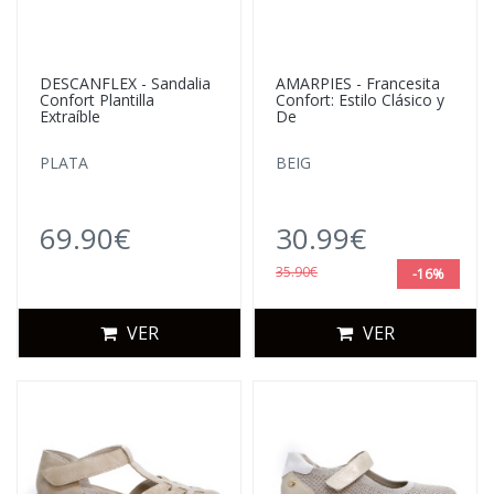
DESCANFLEX - Sandalia
AMARPIES - Francesita
Confort Plantilla
Confort: Estilo Clásico y
Extraíble
De
PLATA
BEIG
69.90€
30.99€
35.90€
-16%
VER
VER