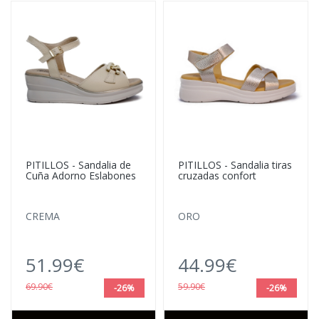
PITILLOS - Sandalia de
PITILLOS - Sandalia tiras
Cuña Adorno Eslabones
cruzadas confort
CREMA
ORO
51.99€
44.99€
69.90€
59.90€
-26%
-26%