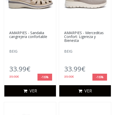
AMARPIES - Sandalia
AMARPIES - Merceditas
cangrejera confortable
Confort: Ligereza y
Bienesta
BEIG
BEIG
33.99€
33.99€
39.90€
39.90€
-16%
-16%
VER
VER