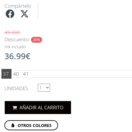
Compártelo
49.90€
Descuento:
26%
IVA incluido
36.99€
37
40
41
UNIDADES
AÑADIR AL CARRITO
OTROS COLORES