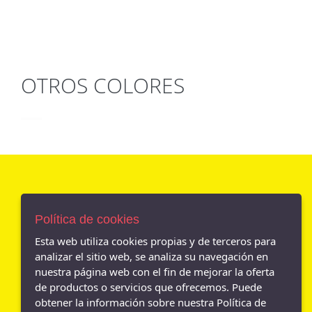
OTROS COLORES
AVISO LEGAL
Política de cookies
POLÍTICA DE COOKIES
ENVÍOS Y DEVOLUCIONES
Esta web utiliza cookies propias y de terceros para
POLÍTICA DE PRIVACIDAD
analizar el sitio web, se analiza su navegación en
nuestra página web con el fin de mejorar la oferta
de productos o servicios que ofrecemos. Puede
obtener la información sobre nuestra Política de