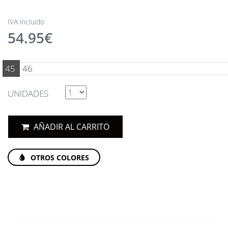
IVA incluido
54.95€
45
46
UNIDADES
AÑADIR AL CARRITO
OTROS COLORES