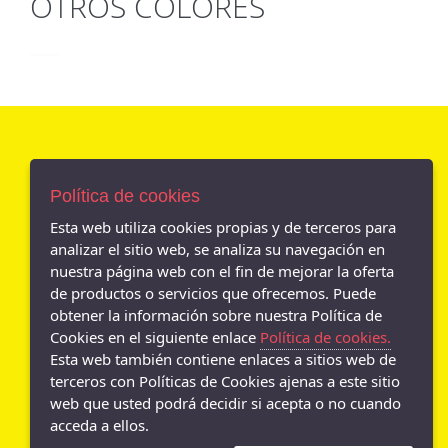
OTROS COLORES
AVISO LEGAL
Política de cookies
POLÍTICA DE COOKIES
ENVÍOS Y DEVOLUCIONES
Esta web utiliza cookies propias y de terceros para
POLÍTICA DE PRIVACIDAD
analizar el sitio web, se analiza su navegación en
nuestra página web con el fin de mejorar la oferta
de productos o servicios que ofrecemos. Puede
obtener la información sobre nuestra Política de
Cookies en el siguiente enlace
Política de cookies.
- Av. Andalucia N. 46, Jaén - 23006 (Jaén)
Esta web también contiene enlaces a sitios web de
953 294 589
terceros con Políticas de Cookies ajenas a este sitio
web que usted podrá decidir si acepta o no cuando
- Calle Maestra 86, Mancha Real - 23100 (Jaén)
953 294 589
acceda a ellos.